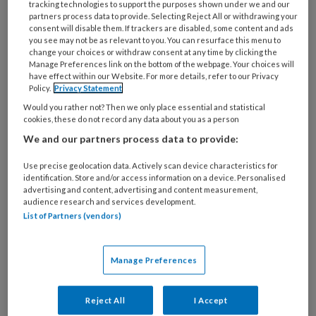
tracking technologies to support the purposes shown under we and our
wonen.
partners process data to provide. Selecting Reject All or withdrawing your
consent will disable them. If trackers are disabled, some content and ads
you see may not be as relevant to you. You can resurface this menu to
change your choices or withdraw consent at any time by clicking the
Manage Preferences link on the bottom of the webpage. Your choices will
have effect within our Website. For more details, refer to our Privacy
15 OKTOBER 2022
ACHTERGROND
WONEN
Policy.
Privacy Statement
Would you rather not? Then we only place essential and statistical
cookies, these do not record any data about you as a person
We and our partners process data to provide:
Use precise geolocation data. Actively scan device characteristics for
identification. Store and/or access information on a device. Personalised
advertising and content, advertising and content measurement,
audience research and services development.
List of Partners (vendors)
Manage Preferences
Langer thuis dankzij MESO
Reject All
I Accept