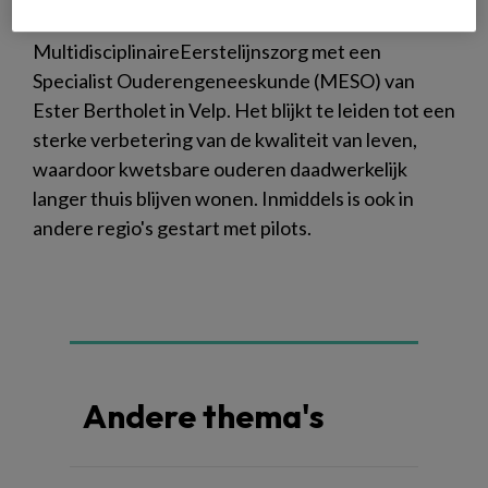
In 2021 schreven we over de succesvolle
MultidisciplinaireEerstelijnszorg met een
Specialist Ouderengeneeskunde (MESO) van
Ester Bertholet in Velp. Het blijkt te leiden tot een
sterke verbetering van de kwaliteit van leven,
waardoor kwetsbare ouderen daadwerkelijk
langer thuis blijven wonen. Inmiddels is ook in
andere regio's gestart met pilots.
Andere thema's