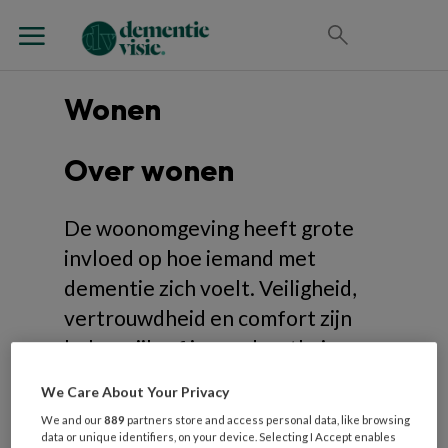
Wonen
Over wonen
De woonomgeving heeft grote
invloed op hoe iemand met
dementie zich voelt. Veiligheid,
vertrouwdheid en comfort zijn
belangrijk, of iemand nu thuis
woont of in een zorginstelling. In
We Care About Your Privacy
dit thema vind je voorbeelden en
We and our
889
partners store and access personal data, like browsing
tips voor dementievriendelijk
data or unique identifiers, on your device. Selecting I Accept enables