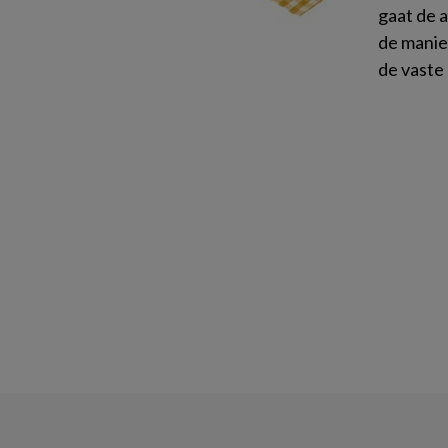
gaat de a
de manie
de vaste 