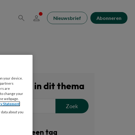
Nieuwsbrief
Abonneren
on your device.
Zoeken in dit thema
 partners
ers are
 to change your
the webpage.
cy Statement
Zoek
y data about you
Filter op een tag