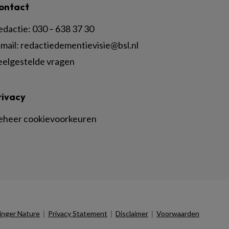
ontact
edactie:
030 – 638 37 30
mail:
redactiedementievisie@bsl.nl
eelgestelde vragen
rivacy
eheer cookievoorkeuren
|
|
|
inger Nature
Privacy Statement
Disclaimer
Voorwaarden