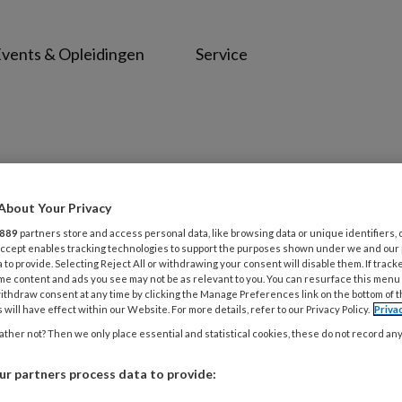
vents & Opleidingen
Service
About Your Privacy
889
partners store and access personal data, like browsing data or unique identifiers, 
 Accept enables tracking technologies to support the purposes shown under we and our
 to provide. Selecting Reject All or withdrawing your consent will disable them. If track
me content and ads you see may not be as relevant to you. You can resurface this menu
vloed op hoe iemand met dementie zich
ithdraw consent at any time by clicking the Manage Preferences link on the bottom of 
 will have effect within our Website. For more details, refer to our Privacy Policy.
Priva
n comfort zijn belangrijk, of iemand nu
ther not? Then we only place essential and statistical cookies, these do not record an
ng. In dit thema vind je voorbeelden en
onen.
r partners process data to provide: