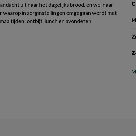
C
andacht uit naar het dagelijks brood, en wel naar
r waarop in zorginstellingen omgegaan wordt met
M
maaltijden: ontbijt, lunch en avondeten.
Z
Z
M