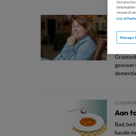
Use precise 
information
research an
5 APRIL 2
List of Par
‘Met e
gemak
Manage 
Francien
Grootenh
gewoon t
dementie
11 FEBRUA
Aan ta
Bad, bed
basale me