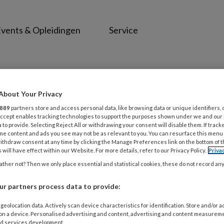
vents & Opleidingen
Service
About Your Privacy
889
partners store and access personal data, like browsing data or unique identifiers, 
 Accept enables tracking technologies to support the purposes shown under we and our
 to provide. Selecting Reject All or withdrawing your consent will disable them. If track
me content and ads you see may not be as relevant to you. You can resurface this menu
ithdraw consent at any time by clicking the Manage Preferences link on the bottom of 
 will have effect within our Website. For more details, refer to our Privacy Policy.
Priva
ther not? Then we only place essential and statistical cookies, these do not record an
ER 2025
NIEUWS
OPLEIDING EN VORMING
in handen Eindexamenstress en dementi
r partners process data to provide:
ken dan je denkt
geolocation data. Actively scan device characteristics for identification. Store and/or 
 on a device. Personalised advertising and content, advertising and content measurem
zachte aanraking zorgen voor ontspanning, verbinding en v
d services development.