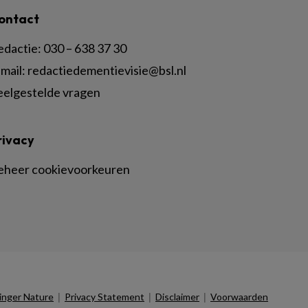
ontact
edactie:
030 – 638 37 30
mail:
redactiedementievisie@bsl.nl
eelgestelde vragen
rivacy
eheer cookievoorkeuren
|
|
|
inger Nature
Privacy Statement
Disclaimer
Voorwaarden