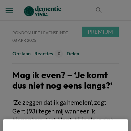
PREMIUM
RONDOM HET LEVENSEINDE
08 APR 2025
Opslaan
Reacties
Delen
0
Mag ik even? – ‘Je komt
dus niet nog eens langs?’
'Ze zeggen dat ik ga hemelen’, zegt
Gert (93) tegen mij wanneer ik
binnenkom. Het klopt, hij is plots ziek
geworden en zal vermoedelijk geen