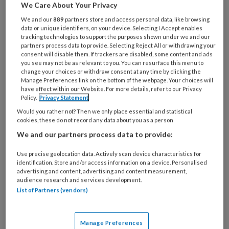
We Care About Your Privacy
week meer leven. Hij pakt mijn hand
We and our
889
partners store and access personal data, like browsing
vast en wordt direct emotioneel.
data or unique identifiers, on your device. Selecting I Accept enables
tracking technologies to support the purposes shown under we and our
Zwijgend zitten we even naast elkaar,
partners process data to provide. Selecting Reject All or withdrawing your
mijn hand in de zijne. In die stilte kijken
consent will disable them. If trackers are disabled, some content and ads
you see may not be as relevant to you. You can resurface this menu to
we naar elkaar. Een blik die meer zegt
change your choices or withdraw consent at any time by clicking the
Manage Preferences link on the bottom of the webpage. Your choices will
dan duizend woorden.
have effect within our Website. For more details, refer to our Privacy
Policy.
Privacy Statement
Would you rather not? Then we only place essential and statistical
cookies, these do not record any data about you as a person
We and our partners process data to provide:
Use precise geolocation data. Actively scan device characteristics for
identification. Store and/or access information on a device. Personalised
advertising and content, advertising and content measurement,
audience research and services development.
List of Partners (vendors)
Manage Preferences