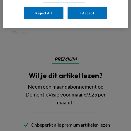
Reject All
I Accept
Foto: Lies Orthmann
Zeven
PREMIUM
Wil je dit artikel lezen?
Neem een maandabonnement op
DementieVisie voor maar €9,25 per
maand!
Onbeperkt alle premium artikelen lezen