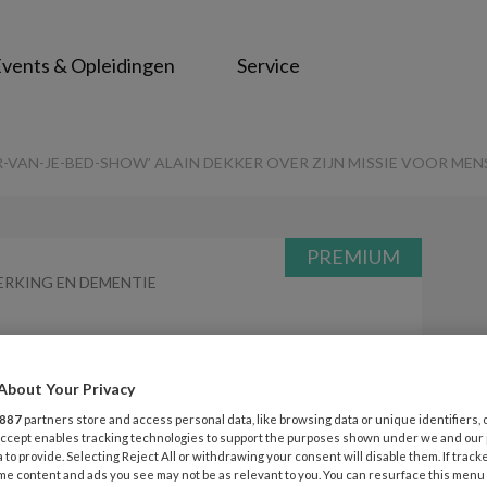
vents & Opleidingen
Service
R-VAN-JE-BED-SHOW’ ALAIN DEKKER OVER ZIJN MISSIE VOOR MENS
PREMIUM
ERKING EN DEMENTIE
Opslaan
Reacties
Delen
0
About Your Privacy
887
partners store and access personal data, like browsing data or unique identifiers, 
een ver-van-je-
 Accept enables tracking technologies to support the purposes shown under we and our
 to provide. Selecting Reject All or withdrawing your consent will disable them. If track
n Dekker over zijn
me content and ads you see may not be as relevant to you. You can resurface this menu