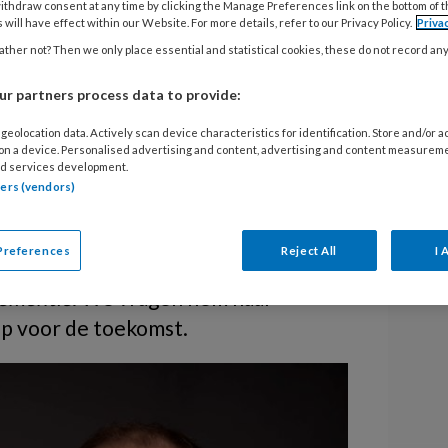
ithdraw consent at any time by clicking the Manage Preferences link on the bottom of 
ensen met een
 will have effect within our Website. For more details, refer to our Privacy Policy.
Priva
ther not? Then we only place essential and statistical cookies, these do not record an
 beperking en
r partners process data to provide:
geolocation data. Actively scan device characteristics for identification. Store and/or 
 on a device. Personalised advertising and content, advertising and content measurem
d services development.
t een verstandelijke beperking (VB)
tners (vendors)
 dat nog steeds een blinde vlek in de
eker, docent en gepassioneerd
Preferences
Reject All
I 
praktijkvragen in het boek
Wegwijzer
dementie
. We vragen hem naar
oop voor de toekomst.