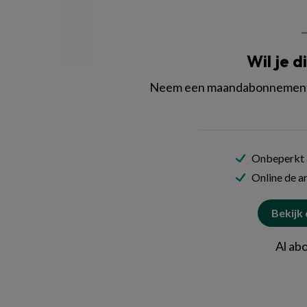
Wil je d
Neem een maandabonnement o
Onbeperkt a
Online de ar
Bekijk
Al ab