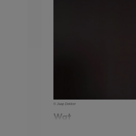
© Jaap Dekker
Wat