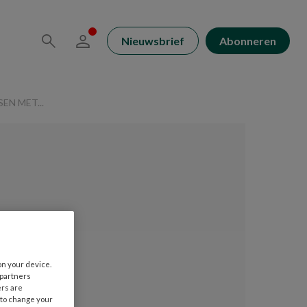
Nieuwsbrief
Abonneren
EN MET...
on your device.
 partners
ers are
 to change your