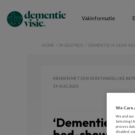
Vakinformatie
E
DementieVisie
HOME
IN GESPREK
‘DEMENTIE IS GEEN VE
MENSEN MET EEN VERSTANDELIJKE BEP
19 AUG 2025
We Care 
We and our
‘Dementie is g
Selecting I
process data
bed-show’ Alai
disabled, so