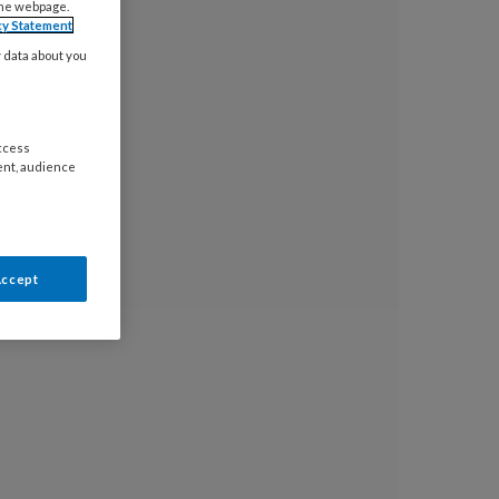
the webpage.
cy Statement
y data about you
access
ent, audience
Accept