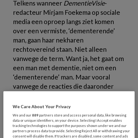
Telkens wanneer
DementieVisie
-
redacteur Mirjam Foekema op sociale
media een oproep langs ziet komen
over een vermiste, ‘dementerende’
man, gaan haar nekharen
rechtovereind staan. Niet alleen
vanwege de term. Want ja, het gaat om
een man met dementie, niet om een
‘dementerende’ man. Maar vooral
vanwege de reacties die daaronder
verschijnen.
We Care About Your Privacy
We and our
889
partners store and access personal data, like browsing
data or unique identifiers, on your device. Selecting I Accept enables
tracking technologies to support the purposes shown under we and our
partners process data to provide. Selecting Reject All or withdrawing your
consent will disable them. If trackers are disabled, some content and ads