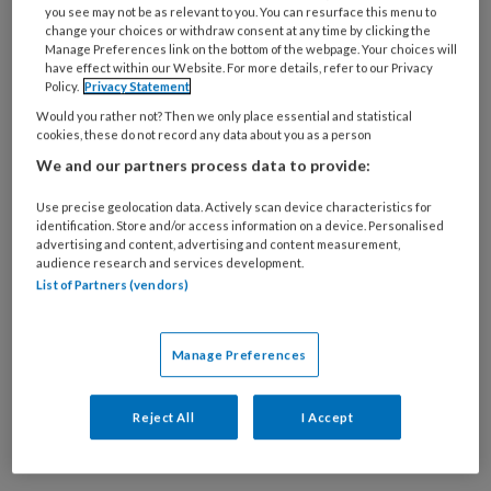
you see may not be as relevant to you. You can resurface this menu to
change your choices or withdraw consent at any time by clicking the
Manage Preferences link on the bottom of the webpage. Your choices will
have effect within our Website. For more details, refer to our Privacy
Policy.
Privacy Statement
Would you rather not? Then we only place essential and statistical
cookies, these do not record any data about you as a person
We and our partners process data to provide:
© Pexels/Puwadon Sang-ngern
De verbazingwekkende ongenuanceerdheid is
Use precise geolocation data. Actively scan device characteristics for
identification. Store and/or access information on a device. Personalised
schrijnend. Reacties als:
‘Hoe kan het dat zo’n
advertising and content, advertising and content measurement,
audience research and services development.
ouwe man ontsnapt uit een verzorgingshuis?
List of Partners (vendors)
Daar moeten toch cijfersloten op de deuren
zitten zodat ze niet weg kunnen? Conclusie:
een zeer slecht verzorgingshuis!’.
Manage Preferences
Op zoek naar iets
Reject All
I Accept
vertrouwds