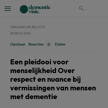
OMGANG EN RELATIE
06 NOV 2025
Opslaan
Reacties
Delen
0
Een pleidooi voor
menselijkheid Over
respect en nuance bij
vermissingen van mensen
met dementie