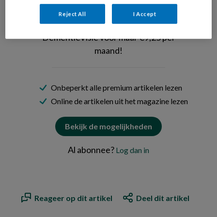
Wil je dit artikel lezen?
Reject All
I Accept
Neem een maandabonnement op
DementieVisie voor maar €9,25 per
maand!
Onbeperkt alle premium artikelen lezen
Online de artikelen uit het magazine lezen
Bekijk de mogelijkheden
Al abonnee?
Log dan in
Reageer op dit artikel
Deel dit artikel