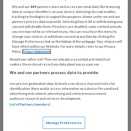
We and our
889
partners store and access personal data, like browsing
data or unique identifiers, on your device. Selecting I Accept enables
tracking technologies to support the purposes shown under we and our
partners process data to provide. Selecting Reject All or withdrawing your
consent will disable them. If trackers are disabled, some content and ads
you see may not be as relevant to you. You can resurface this menu to
change your choices or withdraw consent at any time by clicking the
Manage Preferences link on the bottom of the webpage. Your choices will
have effect within our Website. For more details, refer to our Privacy
Policy.
Privacy Statement
Would you rather not? Then we only place essential and statistical
cookies, these do not record any data about you as a person
We and our partners process data to provide:
© Pexels/Kampus Production
Use precise geolocation data. Actively scan device characteristics for
identification. Store and/or access information on a device. Personalised
Tijdens
advertising and content, advertising and content measurement,
audience research and services development.
List of Partners (vendors)
PREMIUM
Manage Preferences