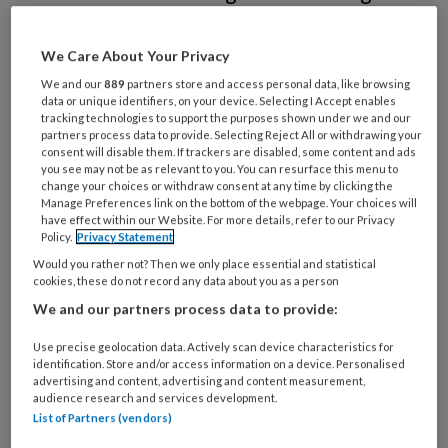
festival. Dit festival is bedoeld voor
iedereen die in de zorg werkt, in welke
We Care About Your Privacy
functie dan ook. De missie? Kijken naar
We and our
889
partners store and access personal data, like browsing
data or unique identifiers, on your device. Selecting I Accept enables
wat er nog wel is en wat er nog wel kan
tracking technologies to support the purposes shown under we and our
partners process data to provide. Selecting Reject All or withdrawing your
voor mensen met en zonder dementie.
consent will disable them. If trackers are disabled, some content and ads
you see may not be as relevant to you. You can resurface this menu to
change your choices or withdraw consent at any time by clicking the
Manage Preferences link on the bottom of the webpage. Your choices will
have effect within our Website. For more details, refer to our Privacy
Policy.
Privacy Statement
Would you rather not? Then we only place essential and statistical
cookies, these do not record any data about you as a person
We and our partners process data to provide:
Use precise geolocation data. Actively scan device characteristics for
identification. Store and/or access information on a device. Personalised
advertising and content, advertising and content measurement,
audience research and services development.
List of Partners (vendors)
Hanneke van de Pol (links) en Freya Flach (rechts) © Nicole Minneboo