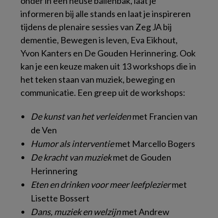
onder in een heuse ballenbak, laat je
informeren bij alle stands en laat je inspireren
tijdens de plenaire sessies van Zeg JA bij
dementie, Bewegen is leven, Eva Eikhout,
Yvon Kanters en De Gouden Herinnering. Ook
kan je een keuze maken uit 13 workshops die in
het teken staan van muziek, beweging en
communicatie. Een greep uit de workshops:
De kunst van het verleiden
met Francien van
de Ven
Humor als interventie
met Marcello Bogers
De kracht van muziek
met de Gouden
Herinnering
Eten en drinken voor meer leefplezier
met
Lisette Bossert
Dans, muziek en welzijn
met Andrew