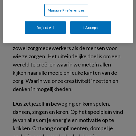
Het festival wordt georganiseerd door Joël
Manage Preferences
Kruisselbrink en Azmi Alubeid van
Bewegen is
leven
en Hanneke van de Pol en Freya Flach
Reject All
I Accept
van
Zeg JA bij dementie
. Zij willen een
positieve beweging op gang brengen voor
zowel zorgmedewerkers als de mensen voor
wie ze zorgen. Het uiteindelijke doel is om een
wereld te creëren waarin we met z’n allen
kijken naar alle mooie en leuke kanten van de
zorg. Waarin we onze creativiteit inzetten en
denken in mogelijkheden.
Dus zet jezelf in beweging en kom spelen,
dansen, zingen en leren. Op het speelplein vind
je van alles om je energie en motivatie op te
krikken. Ontvang complimenten, dompel je