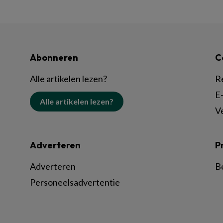
Abonneren
C
Alle artikelen lezen?
R
E-
Alle artikelen lezen?
V
Adverteren
P
Adverteren
B
Personeelsadvertentie