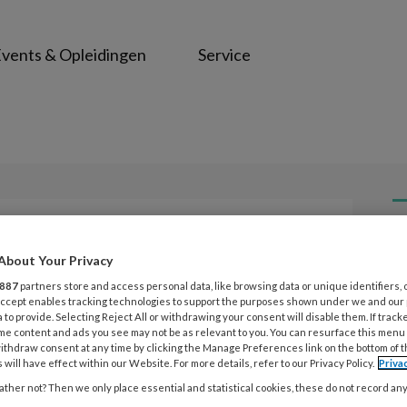
vents & Opleidingen
Service
L
Opslaan
Reacties
Delen
0
About Your Privacy
887
partners store and access personal data, like browsing data or unique identifiers, 
 Accept enables tracking technologies to support the purposes shown under we and our
es
 to provide. Selecting Reject All or withdrawing your consent will disable them. If track
3 
me content and ads you see may not be as relevant to you. You can resurface this menu
V
ithdraw consent at any time by clicking the Manage Preferences link on the bottom of 
 will have effect within our Website. For more details, refer to our Privacy Policy.
Priva
i
op een van mijn afdelingen in het
ther not? Then we only place essential and statistical cookies, these do not record an