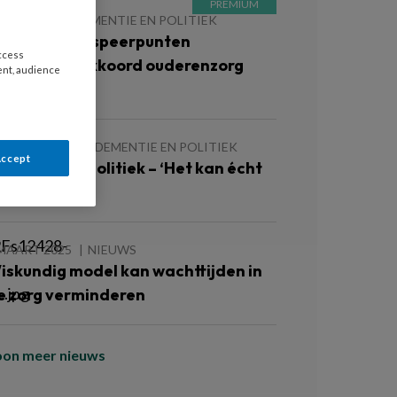
 JULI 2025
DEMENTIE EN POLITIEK
elangrijkste speerpunten
access
oofdlijnenakkoord ouderenzorg
ent, audience
HLO)
3 MAART 2025
DEMENTIE EN POLITIEK
Accept
ementie en politiek – ‘Het kan écht
nders’
 MAART 2025
NIEUWS
iskundig model kan wachttijden in
e zorg verminderen
oon meer nieuws