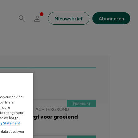
Nieuwsbrief
Abonneren
ees ook
on your device.
 partners
ers are
FEBRUARI 2026
ACHTERGROND
 to change your
erbinding zorgt voor groeiend
the webpage.
cy Statement
nzicht
y data about you