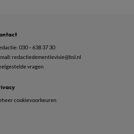
ontact
edactie:
030 – 638 37 30
mail:
redactiedementievisie@bsl.nl
eelgestelde vragen
rivacy
eheer cookievoorkeuren