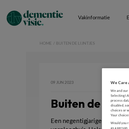
Vakinformatie
E
DementieVisie
HOME
BUITEN DE LIJNTJES
09 JUN 2023
We Care 
We and our
Selecting I
Buiten de lijntj
process data
disabled, so
choices or w
Your choices
Een negentigjarige verblijft 
Would you ra
as a person