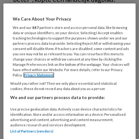
Wat krijgen we nou? Horen en lezen
we al jarenlang dat een actieve leefstijl
We Care About Your Privacy
kan helpen om dementie op afstand te
We and our
887
partners store and access personal data, like browsing
data or unique identifiers, on your device. Selecting I Accept enables
houden, en dan zou recent onderzoek
tracking technologies to support the purposes shown under we and our
partners process data to provide. Selecting Reject All or withdrawing your
aanwijzingen opleveren voor het
consent will disable them. If trackers are disabled, some content and ads
tegendeel? In deze
Onder de loep
gaat
you see may not be as relevant to you. You can resurface this menu to
change your choices or withdraw consent at any time by clicking the
het nu eens niet over bewijs voor
Manage Preferences link on the bottom of the webpage. Your choices will
have effect within our Website. For more details, refer to our Privacy
gunstige effecten van bepaalde
Policy.
Privacy Statement
interventies of maatregelen om de
Would you rather not? Then we only place essential and statistical
cookies, these do not record any data about you as a person
kans op dementie te verkleinen, maar
We and our partners process data to provide:
over afwezigheid van dergelijk bewijs.
Wat is er aan de hand?
Use precise geolocation data. Actively scan device characteristics for
identification. Store and/or access information on a device. Personalised
advertising and content, advertising and content measurement,
audience research and services development.
List of Partners (vendors)