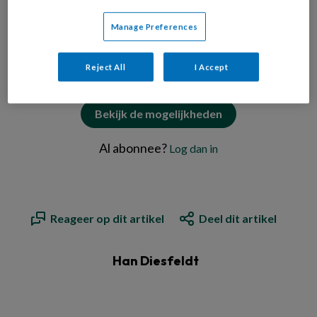
Manage Preferences
PREMIUM
Reject All
I Accept
Bekijk de mogelijkheden
Al abonnee?
Log dan in
Reageer op dit artikel
Deel dit artikel
Han Diesfeldt