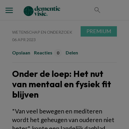
PREMIUM
WETENSCHAP EN ONDERZOEK
06 APR 2023
Opslaan
Reacties
Delen
0
Onder de loep: Het nut
van mentaal en fysiek fit
blijven
"Van veel
bewegen en mediteren
wordt het geheugen van ouderen niet
beter", kopte een landelijk dagblad.