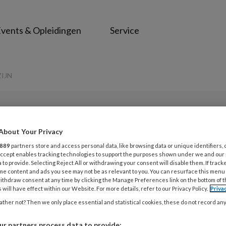
vents & Opleidingen
Service
ZIJN
PREMIUM
About Your Privacy
Opslaan
Reacties
Delen
0
889
partners store and access personal data, like browsing data or unique identifiers, 
 Accept enables tracking technologies to support the purposes shown under we and our
 to provide. Selecting Reject All or withdrawing your consent will disable them. If track
me content and ads you see may not be as relevant to you. You can resurface this menu
 Verschil moet er
ithdraw consent at any time by clicking the Manage Preferences link on the bottom of 
 will have effect within our Website. For more details, refer to our Privacy Policy.
Priva
ther not? Then we only place essential and statistical cookies, these do not record an
r partners process data to provide: