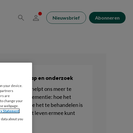
Nieuwsbrief
Abonneren
Wetenschap en onderzoek
on your device.
Onderzoek helpt ons meer te
 partners
leren over dementie: hoe het
ers are
 to change your
ontstaat, hoe het te behandelen is
the webpage.
cy Statement
en hoe je het leven ermee kunt
y data about you
verbeteren.