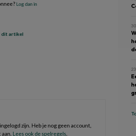
onnee?
Log dan in
C
30
W
 dit artikel
h
d
23
E
h
g
T
ngelogd zijn. Heb je nog geen account,
 aan.
Lees ook de spelregels
.