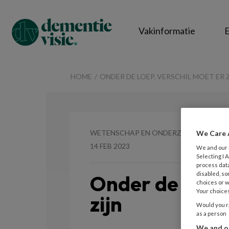
Vakinformatie
E
DementieVisie
HOME
ONDER DE LOEP. VERSCHIL MOET ER 
WETENSCHAP EN ONDERZOEK
We Care 
14 FEB 2023
We and our
Selecting I
process data
disabled, so
Onder de Loep.
choices or w
Your choices
zijn
Would you ra
as a person
We and ou