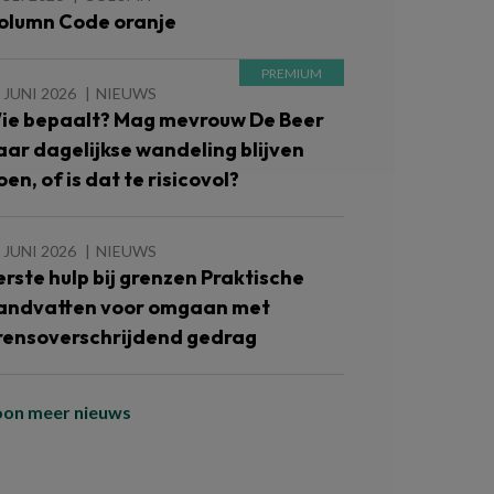
olumn Code oranje
 JUNI 2026
NIEUWS
ie bepaalt? Mag mevrouw De Beer
aar dagelijkse wandeling blijven
oen, of is dat te risicovol?
 JUNI 2026
NIEUWS
erste hulp bij grenzen Praktische
andvatten voor omgaan met
rensoverschrijdend gedrag
oon meer nieuws