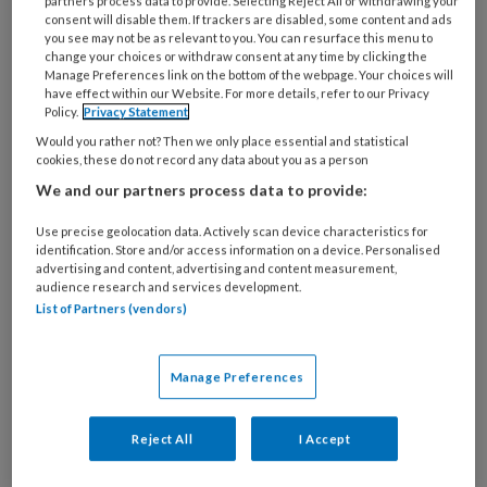
partners process data to provide. Selecting Reject All or withdrawing your
4 MEI 2026
OPLEIDING EN VORMING
consent will disable them. If trackers are disabled, some content and ads
you see may not be as relevant to you. You can resurface this menu to
Hoe blijf je in contact
change your choices or withdraw consent at any time by clicking the
wanneer communicatie
Manage Preferences link on the bottom of the webpage. Your choices will
bij dementie minder
have effect within our Website. For more details, refer to our Privacy
Policy.
Privacy Statement
vanzelfsprekend wordt?
Would you rather not? Then we only place essential and statistical
cookies, these do not record any data about you as a person
We and our partners process data to provide:
Use precise geolocation data. Actively scan device characteristics for
identification. Store and/or access information on a device. Personalised
7 APRIL 2026
OMGANG EN RELATIE
advertising and content, advertising and content measurement,
Met de methode
audience research and services development.
List of Partners (vendors)
Demenzien zorg je
samen voor een
betekenisvolle dag
Manage Preferences
Reject All
I Accept