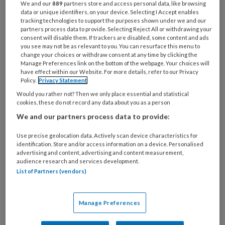
We and our
889
partners store and access personal data, like browsing
data or unique identifiers, on your device. Selecting I Accept enables
tracking technologies to support the purposes shown under we and our
partners process data to provide. Selecting Reject All or withdrawing your
consent will disable them. If trackers are disabled, some content and ads
you see may not be as relevant to you. You can resurface this menu to
change your choices or withdraw consent at any time by clicking the
Manage Preferences link on the bottom of the webpage. Your choices will
have effect within our Website. For more details, refer to our Privacy
Policy.
Privacy Statement
Would you rather not? Then we only place essential and statistical
cookies, these do not record any data about you as a person
We and our partners process data to provide:
Use precise geolocation data. Actively scan device characteristics for
identification. Store and/or access information on a device. Personalised
advertising and content, advertising and content measurement,
Yvon Kanters
audience research and services development.
List of Partners (vendors)
‘Ik
Manage Preferences
PREMIUM