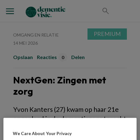
PREMIUM
OMGANG EN RELATIE
14 MEI 2026
Opslaan
Reacties
Delen
0
NextGen: Zingen met
zorg
Yvon Kanters (27) kwam op haar 21e
ongepland in de dementiezorg terecht
en is er nooit meer weggegaan. ‘Het
We Care About Your Privacy
was liefde op het eerste gezicht.’