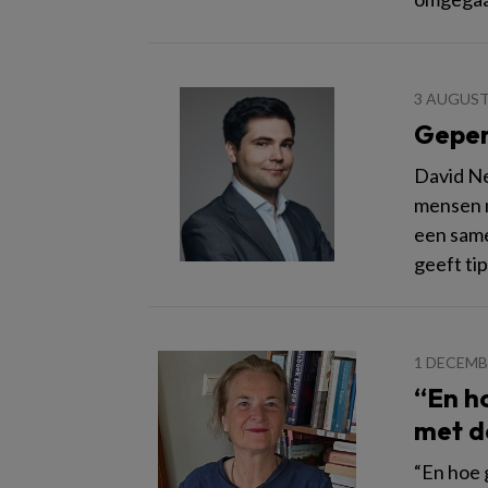
3 AUGUST
Geper
David Ne
mensen m
een same
geeft tip
1 DECEMB
“En h
met d
“En hoe 