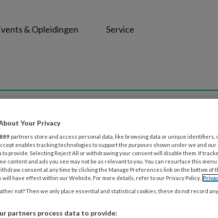
vents & Opleidingen
Service
g
About Your Privacy
889
partners store and access personal data, like browsing data or unique identifiers, 
 Accept enables tracking technologies to support the purposes shown under we and our
 to provide. Selecting Reject All or withdrawing your consent will disable them. If track
me content and ads you see may not be as relevant to you. You can resurface this menu
025
IN GESPREK
WONEN
ithdraw consent at any time by clicking the Manage Preferences link on the bottom of 
en glimlach gaat alles een stuk gemakkel
 will have effect within our Website. For more details, refer to our Privacy Policy.
Priva
ther not? Then we only place essential and statistical cookies, these do not record an
 van de Ven, directeur bij Zorggroep Grootenhout, is een 
te doen kunnen we de zorg voor mensen met dementie sa
r partners process data to provide: