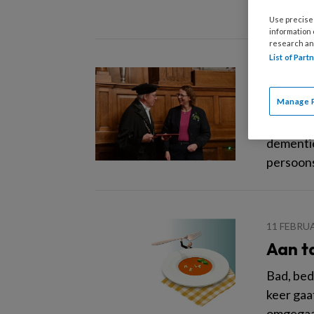
Use precise 
information
research an
List of Par
11 MAART
Persoo
Manage 
Op 4 nov
dementie
persoons
11 FEBRU
Aan ta
Bad, bed
keer gaa
omgegaan