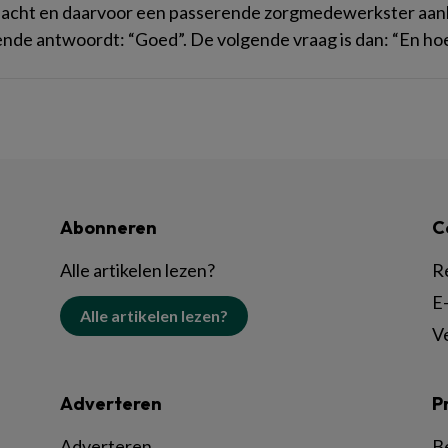
acht en daarvoor een passerende zorgmedewerkster aank
nde antwoordt: “Goed”. De volgende vraag is dan: “En hoe 
Abonneren
C
Alle artikelen lezen?
R
E-
Alle artikelen lezen?
V
Adverteren
P
Adverteren
B