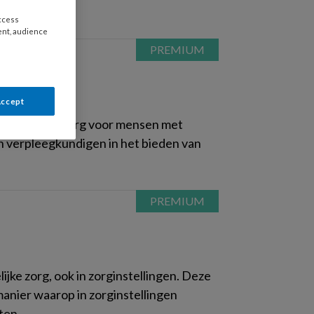
access
ent, audience
Accept
ift over de zorg voor mensen met
an verpleegkundigen in het bieden van
ijke zorg, ook in zorginstellingen. Deze
manier waarop in zorginstellingen
ten.