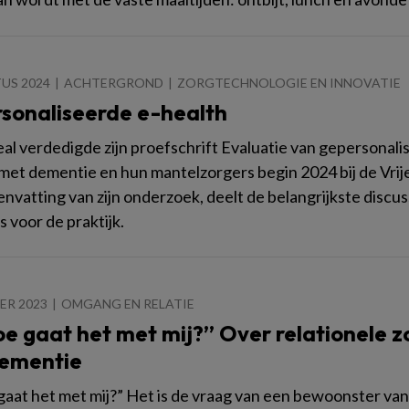
US 2024
ACHTERGROND
ZORGTECHNOLOGIE EN INNOVATIE
sonaliseerde e-health
al verdedigde zijn proefschrift Evaluatie van gepersonali
et dementie en hun mantelzorgers begin 2024 bij de Vrij
nvatting van zijn onderzoek, deelt de belangrijkste disc
s voor de praktijk.
ER 2023
OMGANG EN RELATIE
oe gaat het met mij?” Over relationele z
ementie
gaat het met mij?” Het is de vraag van een bewoonster van