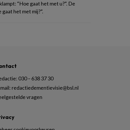
lampt: “Hoe gaat het met u?”. De
gaat het met mij?”.
ontact
edactie:
030 – 638 37 30
mail:
redactiedementievisie@bsl.nl
eelgestelde vragen
rivacy
eheer cookievoorkeuren