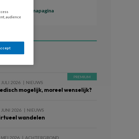
Naar de themapagina
access
ent, audience
Accept
ees ook
 JULI 2026
NIEUWS
edisch mogelijk, moreel wenselijk?
 JUNI 2026
NIEUWS
irtueel wandelen
 MEI 2026
ACHTERGROND