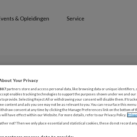
vents & Opleidingen
Service
PREMIUM
About Your Privacy
Opslaan
Reacties
Delen
0
887
partners store and access personal data, like browsing data or unique identifiers, 
 Accept enables tracking technologies to support the purposes shown under we and our
 to provide. Selecting Reject All or withdrawing your consent will disable them. If track
erde e-health
me content and ads you see may not be as relevant to you. You can resurface this menu
ithdraw consent at any time by clicking the Manage Preferences link on the bottom of 
 will have effect within our Website. For more details, refer to our Privacy Policy.
Priva
ther not? Then we only place essential and statistical cookies, these do not record an
roefschrift Evaluatie van
r partners process data to provide: