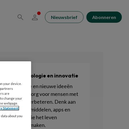
Nieuwsbrief
Abonneren
Zorgtechnologie en innovatie
on your device.
Technologie en nieuwe ideeën
 partners
kunnen de zorg voor mensen met
ers are
 to change your
dementie verbeteren. Denk aan
the webpage.
slimme hulpmiddelen, apps en
cy Statement
innovaties die het leven
y data about you
makkelijker maken.