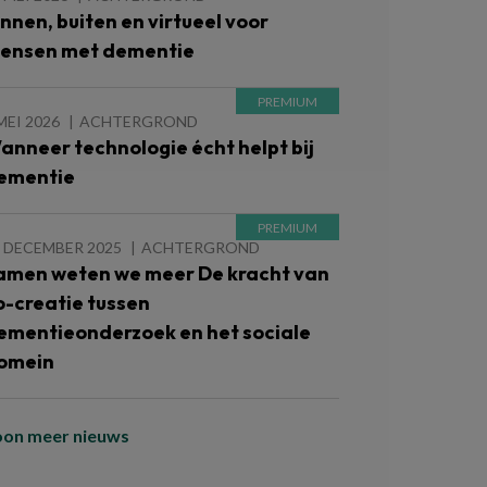
innen, buiten en virtueel voor
ensen met dementie
MEI 2026
ACHTERGROND
anneer technologie écht helpt bij
ementie
 DECEMBER 2025
ACHTERGROND
amen weten we meer De kracht van
o-creatie tussen
ementieonderzoek en het sociale
omein
oon meer nieuws