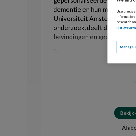
gepersonaliseerde e-health 
dementie en hun mantelzorger
Use precise 
Universiteit Amsterdam. Davi
information
research an
onderzoek, deelt de belangri
List of Par
bevindingen en geeft tips voo
Manage 
De
Bekijk
Al ab