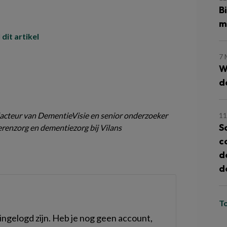
B
m
 dit artikel
7 
W
d
acteur van DementieVisie en senior onderzoeker
11
S
renzorg en dementiezorg bij Vilans
c
d
d
T
ngelogd zijn. Heb je nog geen account,