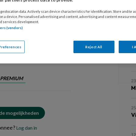
interventies voor mensen met
s begin 2024 bij de Vrije
geolocation data. Actively scan device characteristics for identification. Store and/or 
d geeft een samenvatting van zijn
 on a device. Personalised advertising and content, advertising and content measurem
d services development.
jkste discussiepunten rondom zijn
tners (vendors)
r de praktijk.
Preferences
Reject All
I 
L
PREMIUM
23
M
25
 de mogelijkheden
V
onnee?
Log dan in
12