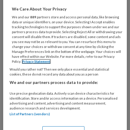
wonen.
We Care About Your Privacy
We and our
889
partners store and access personal data, like browsing
data or unique identifiers, on your device. Selecting I Accept enables
tracking technologies to support the purposes shown under we and our
partners process data to provide. Selecting Reject All or withdrawing your
6 MAART 2025
IN GESPREK
WONEN
consent will disable them. If trackers are disabled, some content and ads
you see may not be as relevant to you. You can resurface this menu to
change your choices or withdraw consent at any time by clicking the
Manage Preferences link on the bottom of the webpage. Your choices will
have effect within our Website. For more details, refer to our Privacy
Policy.
Privacy Statement
Would you rather not? Then we only place essential and statistical
cookies, these do not record any data about you as a person
We and our partners process data to provide:
Use precise geolocation data. Actively scan device characteristics for
identification. Store and/or access information on a device. Personalised
advertising and content, advertising and content measurement,
audience research and services development.
List of Partners (vendors)
Francien van de Ven: ‘Met een