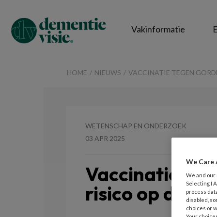
Vakinformatie
E
DementieVisie
HOME
NIEUWS
VACCINATIE TEGEN GORD
WETENSCHAP EN ONDERZOEK
03 APR 2025
We Care 
Vaccinatie teg
We and our
Selecting I
risico op deme
process data
disabled, so
choices or w
Your choices