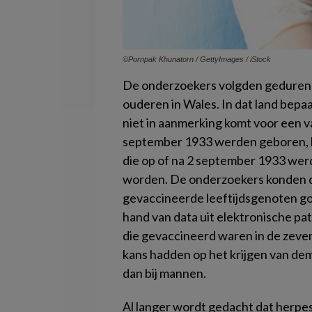
©Pornpak Khunatorn / GettyImages / iStock
De onderzoekers volgden gedurend
ouderen in Wales. In dat land bep
niet in aanmerking komt voor een v
september 1933 werden geboren, ko
die op of na 2 september 1933 we
worden. De onderzoekers konden da
gevaccineerde leeftijdsgenoten go
hand van data uit elektronische pa
die gevaccineerd waren in de zeven
kans hadden op het krijgen van dem
dan bij mannen.
Al langer wordt gedacht dat herpes