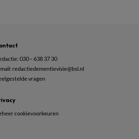
ontact
edactie:
030 – 638 37 30
mail:
redactiedementievisie@bsl.nl
eelgestelde vragen
rivacy
eheer cookievoorkeuren