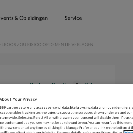
vents & Opleidingen
Service
ELROOS ZOU RISICO OP DEMENTIE VERLAGEN
Opslaan
Reacties
Delen
0
About Your Privacy
en gordelroos zou
889
partners store and access personal data, like browsing data or unique identifiers, 
 Accept enables tracking technologies to support the purposes shown under we and our
ntie verlagen
 to provide. Selecting Reject All or withdrawing your consent will disable them. If track
me content and ads you see may not be as relevant to you. You can resurface this menu
ithdraw consent at any time by clicking the Manage Preferences link on the bottom of 
 will have effect within our Website. For more details, refer to our Privacy Policy.
Priva