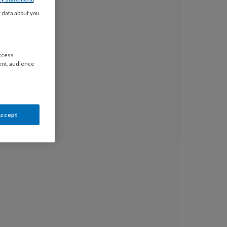
y data about you
access
ent, audience
Accept