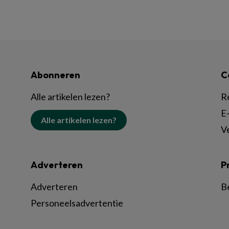
Abonneren
C
Alle artikelen lezen?
R
E-
Alle artikelen lezen?
V
Adverteren
P
Adverteren
B
Personeelsadvertentie