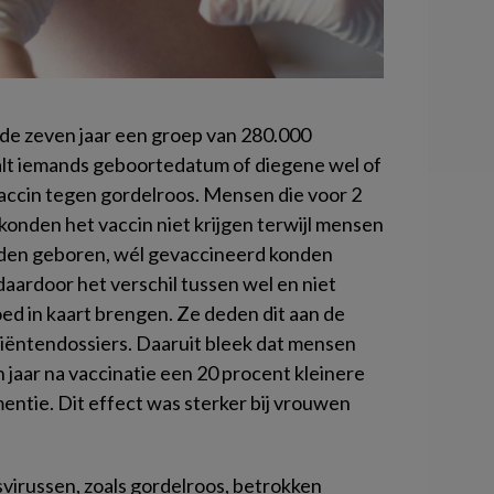
e zeven jaar een groep van 280.000
aalt iemands geboortedatum of diegene wel of
accin tegen gordelroos. Mensen die voor 2
nden het vaccin niet krijgen terwijl mensen
rden geboren, wél gevaccineerd konden
ardoor het verschil tussen wel en niet
ed in kaart brengen. Ze deden dit aan de
tiëntendossiers. Daaruit bleek dat mensen
 jaar na vaccinatie een 20 procent kleinere
entie. Dit effect was sterker bij vrouwen
virussen, zoals gordelroos, betrokken