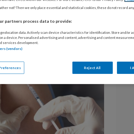
roos zou ook bescherming kunnen
ther not? Then we only place essential and statistical cookies, these do not record an
 hebben onderzoekers van de
sity onlangs ontdekt.
r partners process data to provide:
geolocation data. Actively scan device characteristics for identification. Store and/or 
 on a device. Personalised advertising and content, advertising and content measurem
d services development.
tners (vendors)
Preferences
Reject All
I 