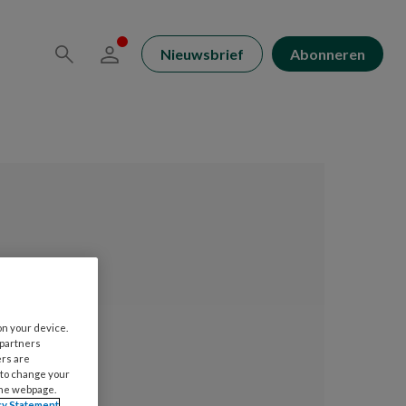
Nieuwsbrief
Abonneren
on your device.
 partners
ers are
 to change your
the webpage.
cy Statement