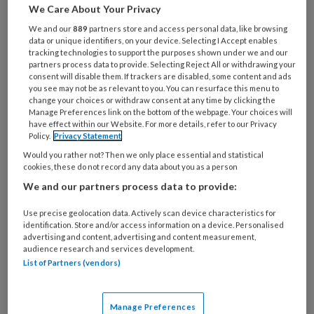
We Care About Your Privacy
mantelzorgparticipatie als een manier
We and our
889
partners store and access personal data, like browsing
om de zorg toekomstbestendig te
data or unique identifiers, on your device. Selecting I Accept enables
tracking technologies to support the purposes shown under we and our
houden. Maar achter deze positieve
partners process data to provide. Selecting Reject All or withdrawing your
framing schuilt een realiteit die
consent will disable them. If trackers are disabled, some content and ads
you see may not be as relevant to you. You can resurface this menu to
nauwelijks wordt erkend: de grote
change your choices or withdraw consent at any time by clicking the
Manage Preferences link on the bottom of the webpage. Your choices will
druk die mantelzorgers ervaren,
have effect within our Website. For more details, refer to our Privacy
Policy.
Privacy Statement
ongeacht hun leeftijd.
Would you rather not? Then we only place essential and statistical
cookies, these do not record any data about you as a person
We and our partners process data to provide:
Use precise geolocation data. Actively scan device characteristics for
identification. Store and/or access information on a device. Personalised
advertising and content, advertising and content measurement,
audience research and services development.
List of Partners (vendors)
Manage Preferences