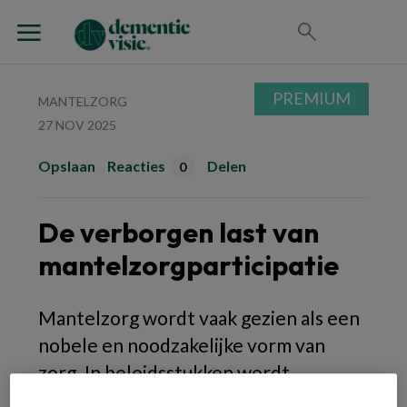
PREMIUM
MANTELZORG
27 NOV 2025
Opslaan
Reacties
Delen
0
De verborgen last van
mantelzorgparticipatie
Mantelzorg wordt vaak gezien als een
nobele en noodzakelijke vorm van
zorg. In beleidsstukken wordt
gesproken over