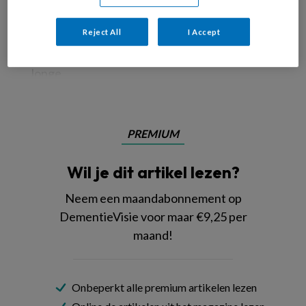
Reject All
I Accept
Mantelzorg verdient erkenning, niet alleen voor de zorg die wordt gegeven,
maar ook voor de offers die worden gebracht © Pexels/Andrea Piacquadio
Jonge
PREMIUM
Wil je dit artikel lezen?
Neem een maandabonnement op
DementieVisie voor maar €9,25 per
maand!
Onbeperkt alle premium artikelen lezen