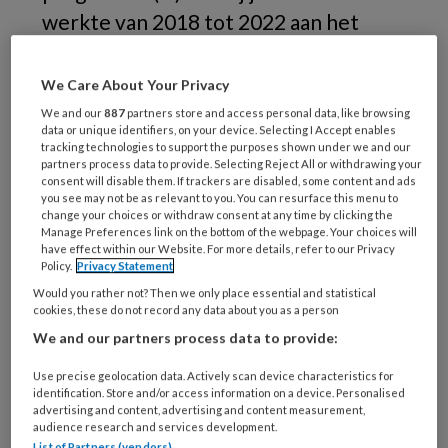
werkte van 2018 tot 2022 aan het
verbeteren van het signaleren en
vaststellen van (mogelijke) dementie
We Care About Your Privacy
bij mensen met een verstandelijke
We and our
887
partners store and access personal data, like browsing
data or unique identifiers, on your device. Selecting I Accept enables
beperking. In een reeks van vier
tracking technologies to support the purposes shown under we and our
partners process data to provide. Selecting Reject All or withdrawing your
artikelen delen wij een aantal
consent will disable them. If trackers are disabled, some content and ads
belangrijke inzichten en enkele
you see may not be as relevant to you. You can resurface this menu to
change your choices or withdraw consent at any time by clicking the
relevante initiatieven. We beginnen
Manage Preferences link on the bottom of the webpage. Your choices will
have effect within our Website. For more details, refer to our Privacy
met een introductie.
Policy.
Privacy Statement
Would you rather not? Then we only place essential and statistical
Ongeveer
cookies, these do not record any data about you as a person
We and our partners process data to provide:
Use precise geolocation data. Actively scan device characteristics for
identification. Store and/or access information on a device. Personalised
PREMIUM
advertising and content, advertising and content measurement,
audience research and services development.
List of Partners (vendors)