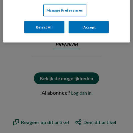
Manage Preferences
Khadija
Reject All
I Accept
PREMIUM
Bekijk de mogelijkheden
Al abonnee?
Log dan in
Reageer op dit artikel
Deel dit artikel