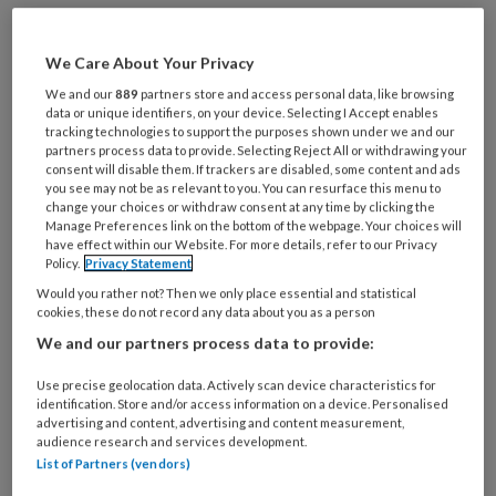
de ochtend kon doen, wees een
collega haar op het schoonmaken in
We Care About Your Privacy
verpleeghuizen.
We and our
889
partners store and access personal data, like browsing
data or unique identifiers, on your device. Selecting I Accept enables
tracking technologies to support the purposes shown under we and our
partners process data to provide. Selecting Reject All or withdrawing your
consent will disable them. If trackers are disabled, some content and ads
you see may not be as relevant to you. You can resurface this menu to
change your choices or withdraw consent at any time by clicking the
Manage Preferences link on the bottom of the webpage. Your choices will
have effect within our Website. For more details, refer to our Privacy
Policy.
Privacy Statement
Would you rather not? Then we only place essential and statistical
cookies, these do not record any data about you as a person
We and our partners process data to provide:
Use precise geolocation data. Actively scan device characteristics for
identification. Store and/or access information on a device. Personalised
advertising and content, advertising and content measurement,
audience research and services development.
List of Partners (vendors)