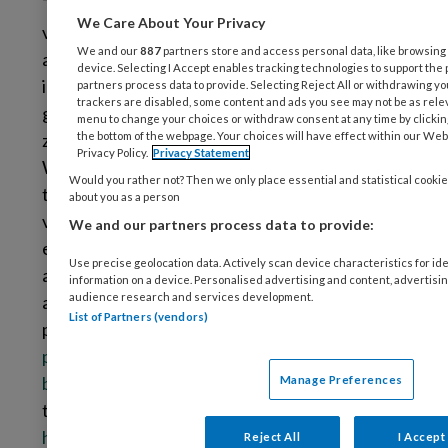
Technologische toepassingen worden steeds
We Care About Your Privacy
vaker gebruikt in de langdurige zorg. Ook het
We and our
887
partners store and access personal data, like browsing 
aanbod ervan neemt enorm toe. Om je beter
device. Selecting I Accept enables tracking technologies to support t
inzicht te bieden in bestaande technologieën,
partners process data to provide. Selecting Reject All or withdrawing you
trackers are disabled, some content and ads you see may not be as relev
gekoppeld aan de ervaringen van collega-
menu to change your choices or withdraw consent at any time by clicki
zorgorganisaties, inventariseerde
the bottom of the webpage. Your choices will have effect within our Websi
Privacy Policy.
Privacy Statement
Waardigheid en Trots
ruim 150 technologische
Would you rather not? Then we only place essential and statistical cookie
toepassingen. Eén daarvan is de
Beleefkamer
about you as a person
van
Pleyade
voor mensen met dementie. Dit is
We and our partners process data to provide:
een ruimte in het verpleeghuis die zich onder
Use precise geolocation data. Actively scan device characteristics for ide
andere met foto’s, muziek en video’s kan
information on a device. Personalised advertising and content, advertis
audience research and services development.
aanpassen aan de bewoner. De ervaringen zijn
List of Partners (vendors)
positief. Kijk op
www.​waardigheidentro​ts.​nl/​
praktijk/​technologische-toepassing-
beleefkamer
. Het actuele overzicht van
Manage Preferences
technologische toepassingen vind je op
https://​www.​waardigheidentro​ts.​nl/​tools/​
Reject All
I Accept