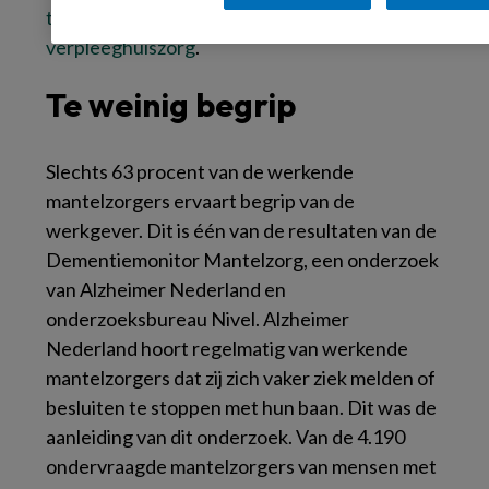
technologische-toepassingen-
verpleeghuiszorg​
.
Te weinig begrip
Slechts 63 procent van de werkende
mantelzorgers ervaart begrip van de
werkgever. Dit is één van de resultaten van de
Dementiemonitor Mantelzorg
, een onderzoek
van
Alzheimer Nederland
en
onderzoeksbureau
Nivel
. Alzheimer
Nederland hoort regelmatig van werkende
mantelzorgers dat zij zich vaker ziek melden of
besluiten te stoppen met hun baan. Dit was de
aanleiding van dit onderzoek. Van de 4.190
ondervraagde mantelzorgers van mensen met