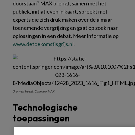
doorstaan? MAX brengt, samen met het
publiek, initiatieven in kaart, spreekt met
experts die zich druk maken over de almaar
toenemende vergrijzing en gaat op zoek naar
oplossingen in een debat. Meer informatie op
www.​detoekomstisgrij​s.​nl
.
Bron en beeld: Omroep MAX
Technologische
toepassingen