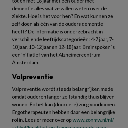
tot en met 18 jaar met een ouder met
dementie alles wat ze willen weten over de
ziekte. Hoe is het voor hen? En wat kunnen ze
zelf doen als één van de ouders dementie
heeft? De informatie is ondergebracht in
verschillende leeftijdscategorieën: 4-7 jaar, 7-
10 jaar, 10-12 jaar en 12-18 jaar.
Breinspoken
is
een initiatief van het
Alzheimercentrum
Amsterdam
.
Valpreventie
Valpreventie wordt steeds belangrijker, mede
omdat ouderen langer zelfstandig thuis blijven
wonen. En het kan (duurdere) zorg voorkomen.
Ergotherapeuten hebben daar een belangrijke
rol in. Lees er meer over op
www.​zonmw.​nl/​nl/​
artikel/​kwaliteit-en-transparantie-de-para-