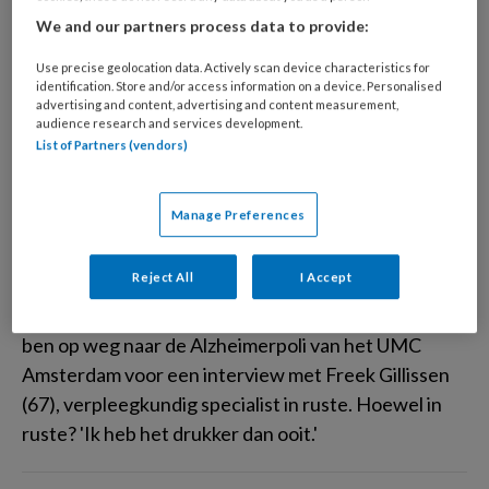
We and our partners process data to provide:
In gesprek met
Use precise geolocation data. Actively scan device characteristics for
identification. Store and/or access information on a device. Personalised
Freek Gilissen ‘Het
advertising and content, advertising and content measurement,
audience research and services development.
zorgen zit me in de
List of Partners (vendors)
genen’
Manage Preferences
Donkere wolken pakken zich samen boven mijn
Reject All
I Accept
hoofd en de regen stroomt overvloedig. De
prestigieuze Zuidas biedt een treurige aanblik. Ik
ben op weg naar de Alzheimerpoli van het UMC
Amsterdam voor een interview met Freek Gillissen
(67), verpleegkundig specialist in ruste. Hoewel in
ruste? 'Ik heb het drukker dan ooit.'