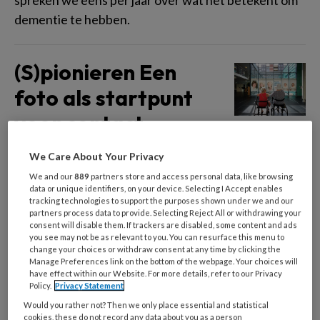
spreken we eens per jaar over wat het betekent om
dementie te hebben.
(S)pionieren Een
foto als startpunt
voor contact
We Care About Your Privacy
Meedoen aan kunst- en cultuurprojecten heeft een
We and our
889
partners store and access personal data, like browsing
positief effect op de kwaliteit van leven van
data or unique identifiers, on your device. Selecting I Accept enables
ouderen. Met (S)pionieren wordt een duurzame
tracking technologies to support the purposes shown under we and our
partners process data to provide. Selecting Reject All or withdrawing your
werkwijze ontwikkeld om kunstdocenten op te
consent will disable them. If trackers are disabled, some content and ads
you see may not be as relevant to you. You can resurface this menu to
leiden voor deze doelgroep en om drempels voor
change your choices or withdraw consent at any time by clicking the
deelname door ouderen weg te nemen. In
Manage Preferences link on the bottom of the webpage. Your choices will
have effect within our Website. For more details, refer to our Privacy
Denkbeeld is er aandacht voor de kunstprojecten
Policy.
Privacy Statement
die vanuit (S)pionieren worden ontwikkeld. Deze
Would you rather not? Then we only place essential and statistical
keer: fotografie.
cookies, these do not record any data about you as a person