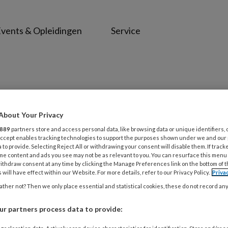
vents & Opleidingen
Service
ie
About Your Privacy
889
partners store and access personal data, like browsing data or unique identifiers, 
ie
 Accept enables tracking technologies to support the purposes shown under we and our
 to provide. Selecting Reject All or withdrawing your consent will disable them. If track
me content and ads you see may not be as relevant to you. You can resurface this menu
 met iemand met dementie maken het
ithdraw consent at any time by clicking the Manage Preferences link on the bottom of 
 will have effect within our Website. For more details, refer to our Privacy Policy.
Priva
ren, geduld hebben en creatief omgaan met
ther not? Then we only place essential and statistical cookies, these do not record an
jk. In dit thema vind je inspirerende
sterkt kunnen worden, thuis en in de
r partners process data to provide: