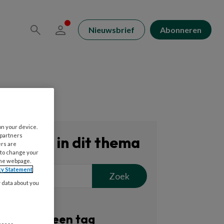
Nieuwsbrief
Abonneren
on your device.
 partners
Zoeken in dit thema
ers are
 to change your
the webpage.
cy Statement
Zoek
y data about you
Filter op een tag