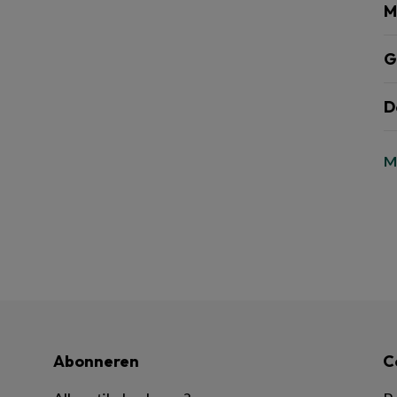
M
G
D
M
Abonneren
C