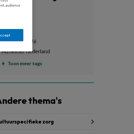
access
ent, audience
Alle tags
adl
alzheimer
Accept
alzheimer café
alzheimer nederland
Toon meer tags
Andere thema's
ultuurspecifieke zorg