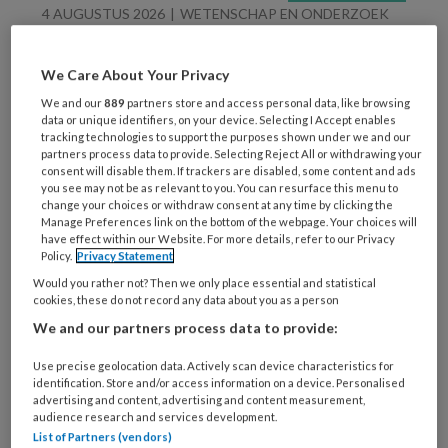
4 AUGUSTUS 2026
WETENSCHAP EN ONDERZOEK
Na diagnostiek:
behandeling!
We Care About Your Privacy
We and our
889
partners store and access personal data, like browsing
data or unique identifiers, on your device. Selecting I Accept enables
tracking technologies to support the purposes shown under we and our
partners process data to provide. Selecting Reject All or withdrawing your
consent will disable them. If trackers are disabled, some content and ads
you see may not be as relevant to you. You can resurface this menu to
change your choices or withdraw consent at any time by clicking the
Manage Preferences link on the bottom of the webpage. Your choices will
30 JULI 2026
GEDRAG
have effect within our Website. For more details, refer to our Privacy
Policy.
Privacy Statement
Wat stilte zegt
Would you rather not? Then we only place essential and statistical
Geleefde ervaringen in
cookies, these do not record any data about you as a person
het verpleeghuis
We and our partners process data to provide:
Use precise geolocation data. Actively scan device characteristics for
identification. Store and/or access information on a device. Personalised
advertising and content, advertising and content measurement,
audience research and services development.
List of Partners (vendors)