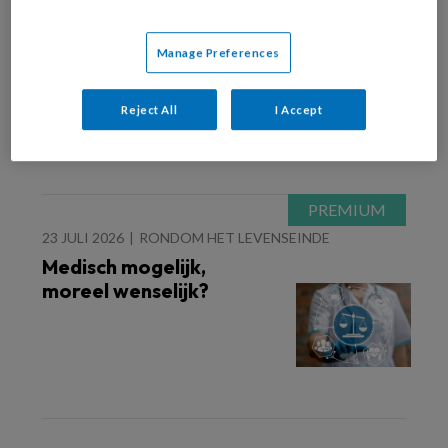
28 JULI 2026
RONDOM HET LEVENSEINDE
Palliatieve zorg begint
Manage Preferences
met aandacht
Reject All
I Accept
23 JULI 2026
RONDOM HET LEVENSEINDE
Medisch mogelijk,
moreel wenselijk?