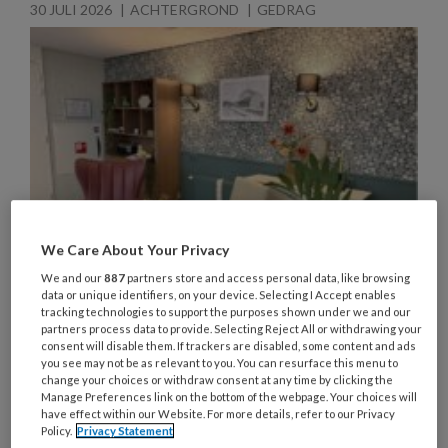
30 JULI 2026
ACHTERGROND
GEDRAG
We Care About Your Privacy
We and our
887
partners store and access personal data, like browsing
data or unique identifiers, on your device. Selecting I Accept enables
Wat stilte zegt Geleefde
tracking technologies to support the purposes shown under we and our
partners process data to provide. Selecting Reject All or withdrawing your
ervaringen in het verpleeghuis
consent will disable them. If trackers are disabled, some content and ads
you see may not be as relevant to you. You can resurface this menu to
change your choices or withdraw consent at any time by clicking the
Kunnen we gedrag verklaren aan de hand van de
Manage Preferences link on the bottom of the webpage. Your choices will
geleefde ervaringen van mensen met dementie in
have effect within our Website. For more details, refer to our Privacy
Policy.
Privacy Statement
het verpleeghuis? Bewijs hiervoor komt uit nieuw