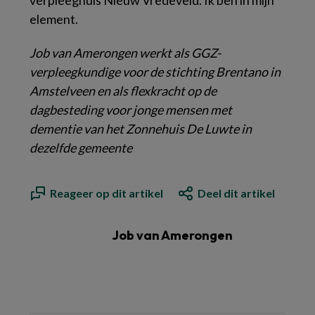
verpleeghuis
Nieuw Vredeveld
. Ik ben in mijn
element.
Job van Amerongen
werkt als GGZ-
verpleegkundige voor de stichting Brentano in
Amstelveen en als flexkracht op de
dagbesteding voor jonge mensen met
dementie van het Zonnehuis De Luwte in
dezelfde gemeente
Reageer op dit artikel
Deel dit artikel
Job van Amerongen