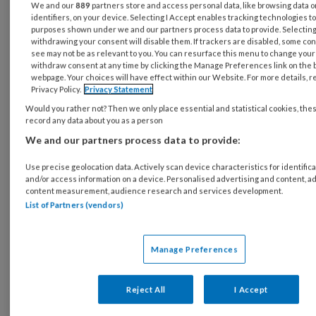
We and our
889
partners store and access personal data, like browsing data 
Fatima tenminste en die draagt ook een
identifiers, on your device. Selecting I Accept enables tracking technologies t
hoofddoek. Die nieuwe mevrouw komt uit
purposes shown under we and our partners process data to provide. Selecting 
withdrawing your consent will disable them. If trackers are disabled, some co
Syrië.’ ‘Iran’, verbetert zuster Sylvia, nooit te
see may not be as relevant to you. You can resurface this menu to change your
beroerd tot enige topografische verdieping.
withdraw consent at any time by clicking the Manage Preferences link on the 
webpage. Your choices will have effect within our Website. For more details, re
Mevrouw Raziz steekt ondertussen haar
Privacy Policy.
Privacy Statement
rechterhand op en zwaait naar de andere kant
Would you rather not? Then we only place essential and statistical cookies, the
van de kamer. Inderdaad breed lachend.
record any data about you as a person
We and our partners process data to provide:
Mevrouw Grotink haalt de schouders op met
een gezichtsuitdrukking die verraadt dat ze
Use precise geolocation data. Actively scan device characteristics for identifica
het verschil tussen Syrië en Iran slechts een
and/or access information on a device. Personalised advertising and content, a
content measurement, audience research and services development.
nuanceverschil vindt.
List of Partners (vendors)
Op dat moment betreedt meneer Ravelli de
huiskamer. Met zijn 89 jaar is hij nog altijd een
Manage Preferences
indrukwekkende verschijning. Gebruind. Strak
in het pak. Een milde versie van Don Corleone
Reject All
I Accept
in
The Godfather
. Hij groet de dames in de