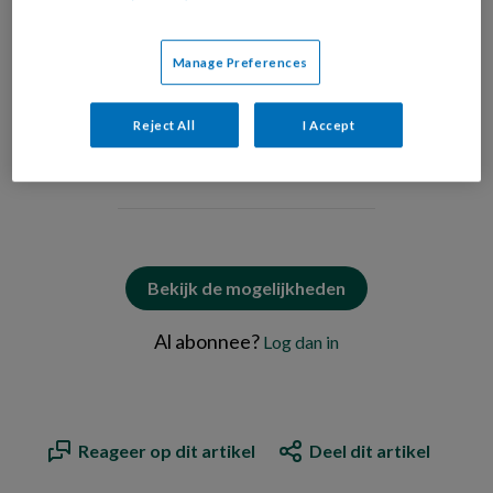
Illustratie Marit de Wolf illustratie & educatie
Sociale
Manage Preferences
Reject All
I Accept
PREMIUM
Bekijk de mogelijkheden
Al abonnee?
Log dan in
Reageer op dit artikel
Deel dit artikel