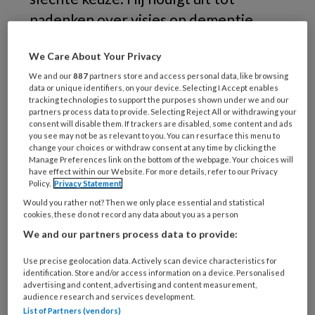
nadenken over visies op dementie.
Wat denken mensen bij het begrip
We Care About Your Privacy
‘dementie', wat zijn hun eerste of
We and our
887
partners store and access personal data, like browsing
belangrijkste associaties? En wat
data or unique identifiers, on your device. Selecting I Accept enables
hebben we er dan aan om dat te
tracking technologies to support the purposes shown under we and our
partners process data to provide. Selecting Reject All or withdrawing your
weten?
consent will disable them. If trackers are disabled, some content and ads
you see may not be as relevant to you. You can resurface this menu to
change your choices or withdraw consent at any time by clicking the
Manage Preferences link on the bottom of the webpage. Your choices will
have effect within our Website. For more details, refer to our Privacy
Policy.
Privacy Statement
Would you rather not? Then we only place essential and statistical
cookies, these do not record any data about you as a person
We and our partners process data to provide:
Use precise geolocation data. Actively scan device characteristics for
identification. Store and/or access information on a device. Personalised
advertising and content, advertising and content measurement,
audience research and services development.
List of Partners (vendors)