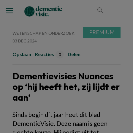
PREMIUM
WETENSCHAP EN ONDERZOEK
03 DEC 2024
Opslaan
Reacties
Delen
0
Dementievisies Nuances
op ‘hij heeft het, zij lijdt er
aan’
Sinds begin dit jaar heet dit blad
DementieVisie. Deze naam is geen
slechte keuze. Hij nodigt uit tot