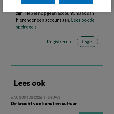
Om te kunnen reageren moet je ingelogd
zijn. Heb je nog geen account, maak dan
hieronder een account aan.
Lees ook de
spelregels
.
Registreren
Login
Lees ook
6 AUGUSTUS 2026
NIEUWS
De kracht van kunst en cultuur