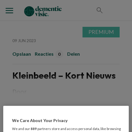
PREMIUM
09 JUN 2023
Opslaan
Reacties
Delen
0
Kleinbeeld – Kort Nieuws
Door
PREMIUM
We Care About Your Privacy
We and our
889
partners store and access personal data, like browsing