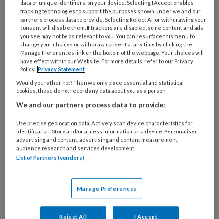
data or unique identifiers, on your device. Selecting I Accept enables
tracking technologies to support the purposes shown under we and our
partners process data to provide. Selecting Reject All or withdrawing your
consent will disable them. If trackers are disabled, some content and ads
Bekijk de mogelijkheden
you see may not be as relevant to you. You can resurface this menu to
change your choices or withdraw consent at any time by clicking the
Manage Preferences link on the bottom of the webpage. Your choices will
Al abonnee?
Log dan in
have effect within our Website. For more details, refer to our Privacy
Policy.
Privacy Statement
Would you rather not? Then we only place essential and statistical
cookies, these do not record any data about you as a person
We and our partners process data to provide:
Reageer op dit artikel
Deel dit artikel
Use precise geolocation data. Actively scan device characteristics for
identification. Store and/or access information on a device. Personalised
de Boer Dieuwke
advertising and content, advertising and content measurement,
audience research and services development.
List of Partners (vendors)
Manage Preferences
Geef je reactie
Reject All
I Accept