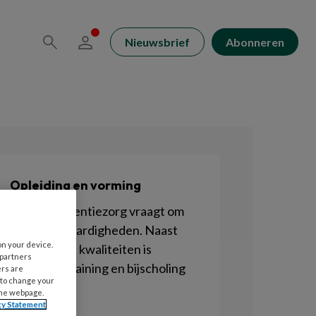
Nieuwsbrief
Abonneren
Opleiding en vorming
Goede dementiezorg vraagt om
kennis én vaardigheden. Naast
on your device.
persoonlijke kwaliteiten is
 partners
opleiding, training en bijscholing
ers are
 to change your
belangrijk
the webpage.
cy Statement