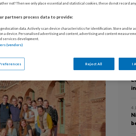
). Wat kenmerkt de zorg voor
ther not? Then we only place essential and statistical cookies, these do not record an
tie in Nederland? En wat kunnen we
r partners process data to provide:
udenten van het Honours College van
n bezoeken jaarlijks instellingen in
geolocation data. Actively scan device characteristics for identification. Store and/or 
 on a device. Personalised advertising and content, advertising and content measurem
m de overeenkomsten en verschillen
d services development.
tners (vendors)
L
Preferences
Reject All
I 
9 
L
i
4 
N
b