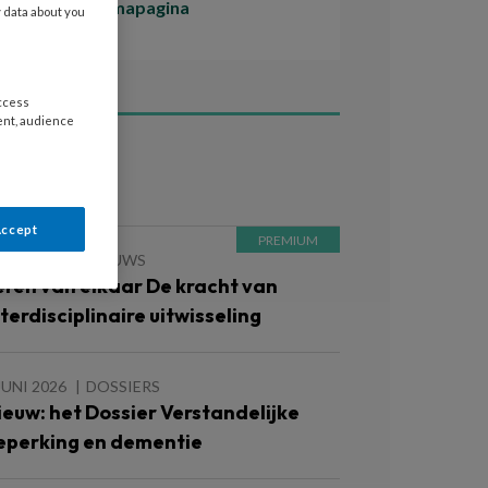
Naar de themapagina
y data about you
access
ent, audience
ees ook
Accept
JUNI 2026
NIEUWS
eren van elkaar De kracht van
nterdisciplinaire uitwisseling
JUNI 2026
DOSSIERS
ieuw: het Dossier Verstandelijke
eperking en dementie