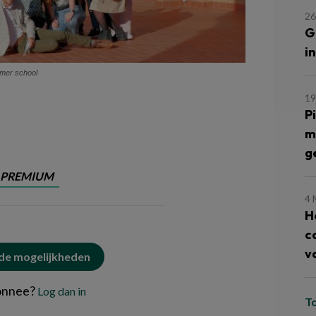
26
G
i
mmer school
19
P
m
g
PREMIUM
4 
H
c
v
 de mogelijkheden
onnee?
Log dan in
T