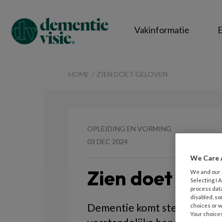
Vakinformatie
E
DementieVisie
HOME
ZIEN DOET GELOVEN
OPLEIDING EN VORMING
03 DEC 2024
We Care 
Zien doet gelo
We and our
Selecting I
process data
disabled, so
Dementie komt steeds vaker
choices or w
Your choices