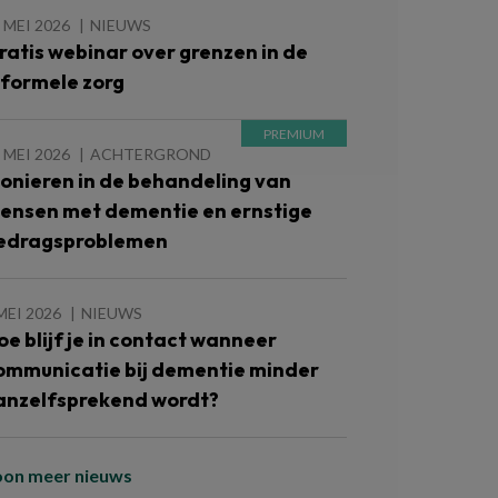
 MEI 2026
NIEUWS
ratis webinar over grenzen in de
nformele zorg
 MEI 2026
ACHTERGROND
ionieren in de behandeling van
ensen met dementie en ernstige
edragsproblemen
MEI 2026
NIEUWS
oe blijf je in contact wanneer
ommunicatie bij dementie minder
anzelfsprekend wordt?
oon meer nieuws