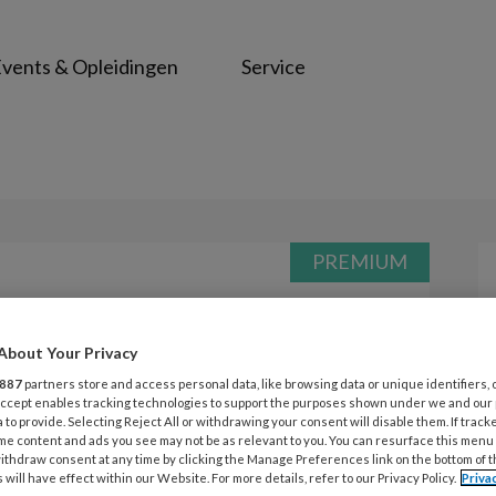
vents & Opleidingen
Service
PREMIUM
Opslaan
Reacties
Delen
0
About Your Privacy
ven
887
partners store and access personal data, like browsing data or unique identifiers, 
 Accept enables tracking technologies to support the purposes shown under we and our
 to provide. Selecting Reject All or withdrawing your consent will disable them. If track
me content and ads you see may not be as relevant to you. You can resurface this menu
 voor bij mensen met een
ithdraw consent at any time by clicking the Manage Preferences link on the bottom of 
 will have effect within our Website. For more details, refer to our Privacy Policy.
Priva